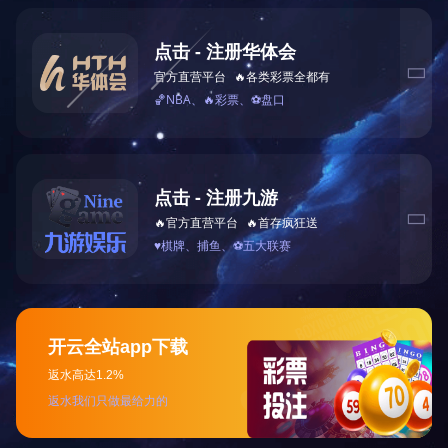
点击 - 注册华体会

官方直营平台
🔥各类彩票全都有
🏀NBA、🔥彩票、⚽️盘口
点击 - 注册九游

🔥官方直营平台
🔥首存疯狂送
♥️棋牌、捕鱼、⚽️五大联赛
开云全站app下载
返水高达1.2%
返水我们只做最给力的